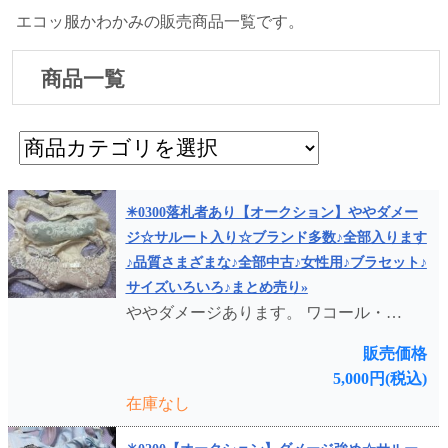
エコッ服かわかみの販売商品一覧です。
商品一覧
✳︎0300落札者あり【オークション】ややダメー
ジ☆サルート入り☆ブランド多数♪全部入ります
♪品質さまざまな♪全部中古♪女性用♪ブラセット♪
サイズいろいろ♪まとめ売り»
ややダメージあります。 ワコール・…
販売価格
5,000円(税込)
在庫なし