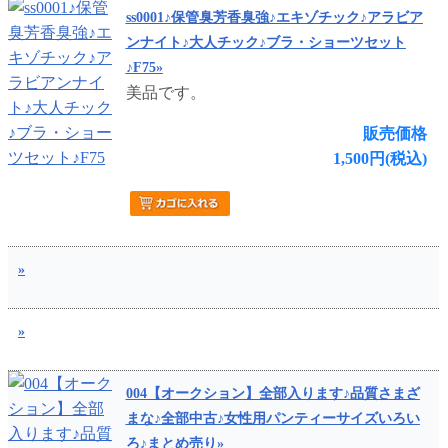
ss0001♪保管臭芳香臭強♪エキゾチック♪アラビア
ンナイト♪大人チック♪ブラ・ショーツセット
♪F75»
美品です。
販売価格
1,500円(税込)
»
»
004【オークション】全部入ります♪品質さまざ
まな♪全部中古♪女性用パンティーサイズいろい
ろ♪まとめ売り»