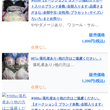
✳︎0200【オークション】ダメージ強め☆サルー
ト入り☆ブランド多数♪全部入ります♪品質さま
ざまな♪全部中古♪女性用♪ブラセット♪サイズい
ろいろ♪まとめ売り»
ややダメージあり。 ワコール・サル…
販売価格
1,800円(税込)
在庫なし
007a♪落札者あり♪他の方はご遠慮ください。»
落札者あり♪他の方は…
販売価格
1,200円(税込)
在庫なし
✳︎008a♪落札者あり他の方はご遠慮ください。
【オークション】ブランド多数♪全部入ります♪