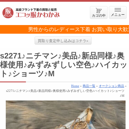
メニュー
カゴの中
男性からのレディース下着 お買い取り大歓迎
買取り査定申し込みはコチラ»
s2271♪ニチマン♪美品♪新品同様♪奥
様使用♪みずみずしい空色♪ハイカッ
ト♪ショーツ♪M
Home
»
商品一覧
»
オークション商品
»
s2271♪ニチマン♪美品♪新品同様♪奥様使用♪みずみずしい空色♪ハイカット♪ショーツ
♪M