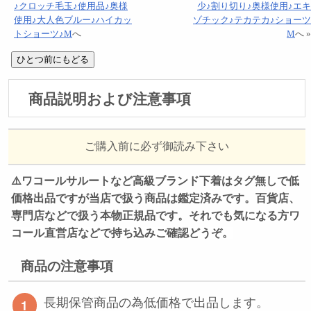
♪クロッチ毛玉♪使用品♪奥様
少♪割り切り♪奥様使用♪エキ
使用♪大人色ブルー♪ハイカッ
ゾチック♪テカテカ♪ショーツ
トショーツ♪M
へ
M
へ »
商品説明および注意事項
ご購入前に必ず御読み下さい
⚠️ワコールサルートなど高級ブランド下着はタグ無しで低
価格出品ですが当店で扱う商品は鑑定済みです。百貨店、
専門店などで扱う本物正規品です。それでも
気になる方ワ
コール直営店などで持ち込みご確認どうぞ。
商品の注意事項
長期保管商品の為低価格で出品します。