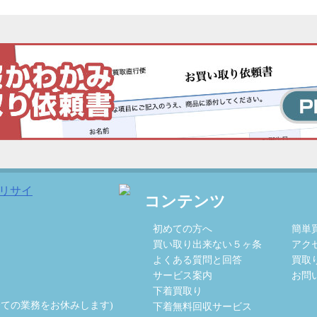
コンテンツ
初めての方へ
簡単
買い取り出来ない５ヶ条
アク
よくある質問と回答
買取
サービス案内
お問
下着買取り
全ての業務をお休みします)
下着無料回収サービス