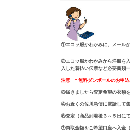
①エコッ服かわかみに、メール
②エコッ服かわかみから洋服を入
入した着払い伝票など必要書類
注意 * 無料ダンボールのお申
③届きましたら査定希望の衣類
④お近くの佐川急便に電話して
⑤査定（商品到着後３～５日に
⑦買取金額をご希望口座へ入金