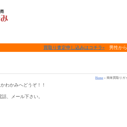
買取り査定申し込みはコチラ»
男性からのレディー
Home
»
簡単買取りガ
服かわかみへどうぞ！！
か電話、メール下さい。