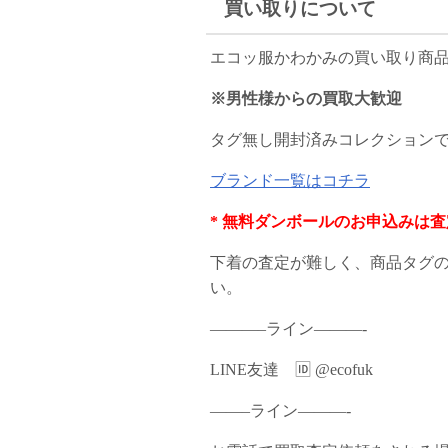
買い取りについて
エコッ服かわかみの買い取り商
※男性様からの買取大歓迎
タグ無し開封済みコレクションで
ブランド一覧はコチラ
* 無料ダンボールのお申込みは
下着の査定が難しく、商品タグ
い。
———–ライン———-
LINE友達 🆔 @ecofuk
——–ライン———-