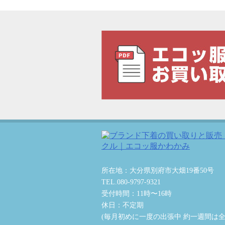
所在地：大分県別府市大畑19番50号
TEL.080-9797-9321
受付時間：11時〜16時
休日：不定期
(毎月初めに一度の出張中 約一週間は