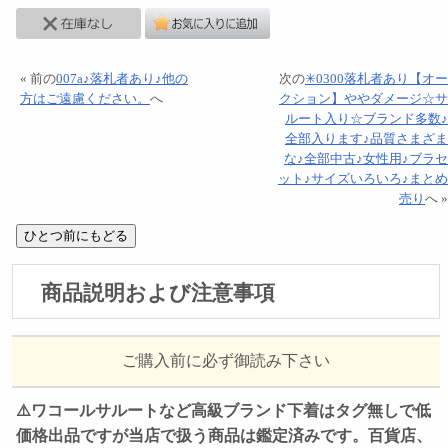
« 前の
007a♪落札者あり♪他の
次の
✳︎0300落札者あり【オー
方はご遠慮ください。
へ
クション】ややダメージ☆サ
ルート入り☆ブランド多数♪
全部入ります♪品質さまざま
な♪全部中古♪女性用♪ブラセ
ット♪サイズいろいろ♪まとめ
売り
へ »
商品説明および注意事項
ご購入前に必ず御読み下さい
⚠️ワコールサルートなど高級ブランド下着はタグ無しで低
価格出品ですが当店で扱う商品は鑑定済みです。百貨店、