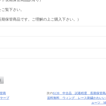
をご覧下さい。
長期保管商品です。ご理解の上ご購入下さい。）
保管商
次の
S139 中古品 試着程度 長期保管
ヤーブ
送料無料 ウィング レース刺繍かわいい
ョーツ 