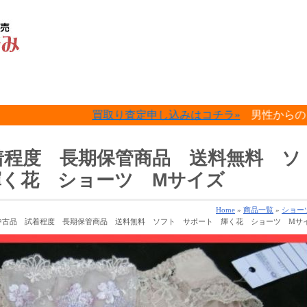
買取り査定申し込みはコチラ»
男性からのレディース下着
試着程度 長期保管商品 送料無料 ソ
く花 ショーツ Mサイズ
Home
»
商品一覧
»
ショー
 中古品 試着程度 長期保管商品 送料無料 ソフト サポート 輝く花 ショーツ Mサ