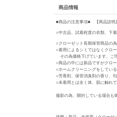
商品情報
■商品の注意事項■ 【商品説明
○中古品、試着程度の衣類、下
○クローゼット長期保管商品の
○着用によるシミではなくクロ
その為価格下げています。ご理
○商品の中には新品ですがクロ
○ホームクリーニングをしてい
○芳香剤、保管消臭剤の香り、
○未着用とは全く体、肌に触れ
撮影の為、開封している場合も
状態：新品、未使用（クローゼ