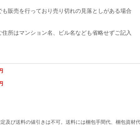
でも販売を行っており売り切れの見落としがある場合
。
ご住所はマンション名、ビル名なども省略せずご記入
円
円
。
指定及び送料の値引きは不可。送料には梱包手間代、梱包資材