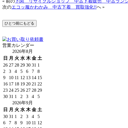
« 前の
下関 リサイクルショップ 中古下着販売 中古ラン
次の
エコッ服かわかみ 中古下着 買取強化!!
へ »
営業カレンダー
2026年8月
日
月
火
水
木
金
土
26
27
28
29
30
31
1
2
3
4
5
6
7
8
9
10
11
12
13
14
15
16
17
18
19
20
21
22
23
24
25
26
27
28
29
30
31
1
2
3
4
5
2026年9月
日
月
火
水
木
金
土
30
31
1
2
3
4
5
6
7
8
9
10
11
12