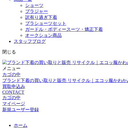
ショーツ
ブラジャー
訳有り過ぎ下着
ブラショーツセット
ガードル・ボディースーツ・矯正下着
オークション商品
スタッフブログ
閉じる
メニュー
カゴの中
ブランド下着の買い取りと販売 リサイクル｜エコッ服かわか
買取申込み
CONTACT
カゴの中
マイページ
新規ユーザー登録
ホーム