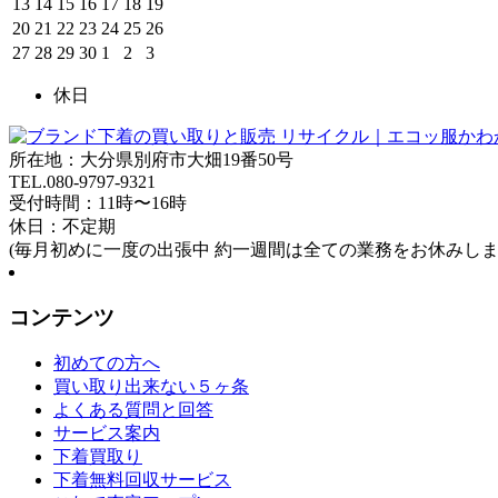
13
14
15
16
17
18
19
20
21
22
23
24
25
26
27
28
29
30
1
2
3
休日
所在地：大分県別府市大畑19番50号
TEL.080-9797-9321
受付時間：11時〜16時
休日：不定期
(毎月初めに一度の出張中 約一週間は全ての業務をお休みしま
コンテンツ
初めての方へ
買い取り出来ない５ヶ条
よくある質問と回答
サービス案内
下着買取り
下着無料回収サービス