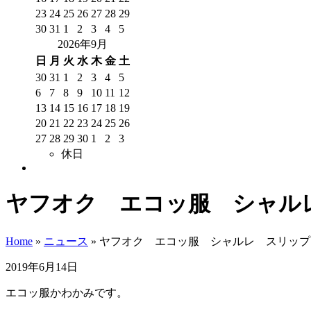
23
24
25
26
27
28
29
30
31
1
2
3
4
5
2026年9月
日
月
火
水
木
金
土
30
31
1
2
3
4
5
6
7
8
9
10
11
12
13
14
15
16
17
18
19
20
21
22
23
24
25
26
27
28
29
30
1
2
3
休日
ヤフオク エコッ服 シャル
Home
»
ニュース
»
ヤフオク エコッ服 シャルレ スリップ
2019年6月14日
エコッ服かわかみです。