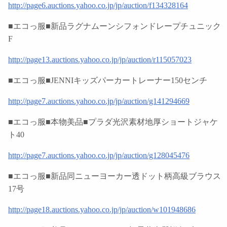
http://page6.auctions.yahoo.co.jp/jp/auction/f134328164
■エコっ服■新品ラグナムーンシフォンドレープチュニック
F
http://page13.auctions.yahoo.co.jp/jp/auction/r115057023
■エコっ服■JENNIキッズパーカートレーナー150センチ
http://page7.auctions.yahoo.co.jp/jp/auction/g141294669
■エコっ服■本物美品■プラダ光沢素材地厚ショートジャケ
ト40
http://page7.auctions.yahoo.co.jp/jp/auction/g128045476
■エコっ服■新品同ニューヨーカー透ドット柄高級ブラウス
17号
http://page18.auctions.yahoo.co.jp/jp/auction/w101948686