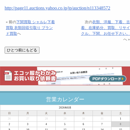
http://page11.auctions.yahoo.co.jp/jp/auction/n113348572
« 前の
下関買取 シャルレ下着
次の
衣類、洋服、下着、古
買取 衣類回収引取り ブラン
着、在庫処分、買取、リサイ
ド買取
へ
クル、下関、お任せ下さい。
へ »
営業カレンダー
2026年8月
日
月
火
水
木
金
土
26
27
28
29
30
31
1
2
3
4
5
6
7
8
9
10
11
12
13
14
15