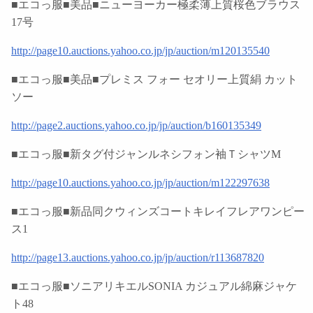
■エコっ服■美品■ニューヨーカー極柔薄上質桜色ブラウス
17号
http://page10.auctions.yahoo.co.jp/jp/auction/m120135540
■エコっ服■美品■プレミス フォー セオリー上質絹 カット
ソー
http://page2.auctions.yahoo.co.jp/jp/auction/b160135349
■エコっ服■新タグ付ジャンルネシフォン袖ＴシャツМ
http://page10.auctions.yahoo.co.jp/jp/auction/m122297638
■エコっ服■新品同クウィンズコートキレイフレアワンピー
ス1
http://page13.auctions.yahoo.co.jp/jp/auction/r113687820
■エコっ服■ソニアリキエルSONIA カジュアル綿麻ジャケ
ト48