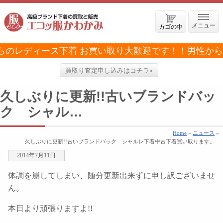
メニュー
カゴの中
のレディース下着 お買い取り大歓迎です！！
男性から
買取り査定申し込みはコチラ»
久しぶりに更新!!古いブランドバッ
ク シャル…
Home
»
ニュース
»
久しぶりに更新!!古いブランドバック シャルレ下着中古下着買い取ります。
2014年7月11日
体調を崩してしまい、随分更新出来ずに申し訳ございませ
ん。
本日より頑張りますよ!!