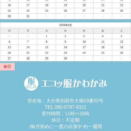
16
17
18
19
20
21
22
23
24
25
26
27
28
29
30
31
1
2
3
4
5
2026年9月
日
月
火
水
木
金
土
30
31
1
2
3
4
5
6
7
8
9
10
11
12
13
14
15
16
17
18
19
20
21
22
23
24
25
26
27
28
29
30
1
2
3
休日
所在地：大分県別府市大畑19番50号
TEL.080-9797-9321
受付時間：11時〜16時
休日：不定期
(毎月初めに一度の出張中 約一週間