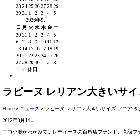
23
24
25
26
27
28
29
30
31
1
2
3
4
5
2026年9月
日
月
火
水
木
金
土
30
31
1
2
3
4
5
6
7
8
9
10
11
12
13
14
15
16
17
18
19
20
21
22
23
24
25
26
27
28
29
30
1
2
3
休日
ラピーヌ レリアン大きいサイ
Home
»
ニュース
»
ラピーヌ レリアン大きいサイズ ソニア タ
2012年8月14日
エコッ服かわかみではレディースの百貨店ブランド、高級