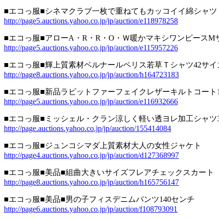
■エコっ服■シネマクラブ一枚で重ねてもカッコイイ綿シャツ
http://page5.auctions.yahoo.co.jp/jp/auction/e118978258
■エコっ服■アローA・R・R・O・Ｗ暖かマキシワンピースM
http://page5.auctions.yahoo.co.jp/jp/auction/e115957226
■エコっ服■輝上質素材ベルナールペリス若草Ｔシャツ42サイ
http://page8.auctions.yahoo.co.jp/jp/auction/h164723183
■エコっ服■新品ラビットファーフェイクレザーキルトコート1
http://page5.auctions.yahoo.co.jp/jp/auction/e116932666
■エコっ服■ミッシェル・クラン涼しく軽い透ヨレ加工シャツ3
http://page.auctions.yahoo.co.jp/jp/auction/155414084
■エコっ服■ジュンコシマダ上質素材大人の女性ジャケト
http://page4.auctions.yahoo.co.jp/jp/auction/d127368997
■エコっ服■美品■組曲大きいサイズフレアチェックスカート
http://page8.auctions.yahoo.co.jp/jp/auction/h165756147
■エコっ服■美品■男の子フィスデニムパンツ140センチ
http://page6.auctions.yahoo.co.jp/jp/auction/f108793091