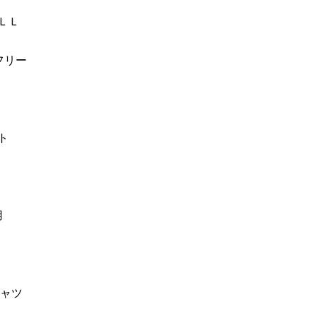
ＬＬ
フリー
ト
用
シャツ