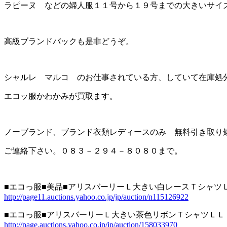
ラピーヌ などの婦人服１１号から１９号までの大きいサイ
高級ブランドバックも是非どうぞ。
シャルレ マルコ のお仕事されている方、していて在庫処
エコッ服かわかみが買取ます。
ノーブランド、ブランド衣類レディースのみ 無料引き取り
ご連絡下さい。０８３－２９４－８０８０まで。
■エコっ服■美品■アリスバーリーＬ大きい白レースＴシャツ
http://page11.auctions.yahoo.co.jp/jp/auction/n115126922
■エコっ服■アリスバーリーＬ大きい茶色リボンＴシャツＬＬ
http://page.auctions.yahoo.co.jp/jp/auction/158033970