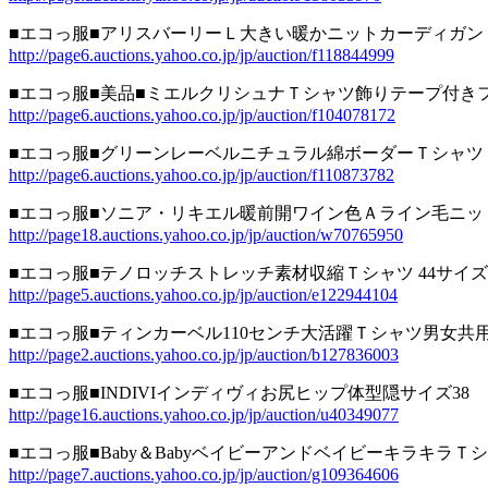
■エコっ服■アリスバーリーＬ大きい暖かニットカーディガン
http://page6.auctions.yahoo.co.jp/jp/auction/f118844999
■エコっ服■美品■ミエルクリシュナＴシャツ飾りテープ付き
http://page6.auctions.yahoo.co.jp/jp/auction/f104078172
■エコっ服■グリーンレーベルニチュラル綿ボーダーＴシャツ
http://page6.auctions.yahoo.co.jp/jp/auction/f110873782
■エコっ服■ソニア・リキエル暖前開ワイン色Ａライン毛ニッ
http://page18.auctions.yahoo.co.jp/jp/auction/w70765950
■エコっ服■テノロッチストレッチ素材収縮Ｔシャツ 44サイズ
http://page5.auctions.yahoo.co.jp/jp/auction/e122944104
■エコっ服■ティンカーベル110センチ大活躍Ｔシャツ男女共
http://page2.auctions.yahoo.co.jp/jp/auction/b127836003
■エコっ服■INDIVIインディヴィお尻ヒップ体型隠サイズ38
http://page16.auctions.yahoo.co.jp/jp/auction/u40349077
■エコっ服■Baby＆BabyベイビーアンドベイビーキラキラＴ
http://page7.auctions.yahoo.co.jp/jp/auction/g109364606