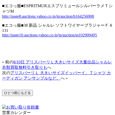
■エコっ服■ESPRITMURエスプリミュールシルバーラメＴシ
ャツM
http://page8.auctions.yahoo.co.jp/jp/auction/h164256908
■エコっ服■38 新品 シャルレ ソフトワイヤーブラジャーＦＡ
131
http://page10.auctions.yahoo.co.jp/jp/auction/m102909495
« 前の
8/10日 アリスバーリＬ大きいサイズ大量出品シャルレ
衣類買取無料引き取りも
へ
次の
アリスバーリＬ 大きいサイズイッパーイ。Ｔシャツ カ
ーディガン アンサンブルなど。
へ »
営業カレンダー