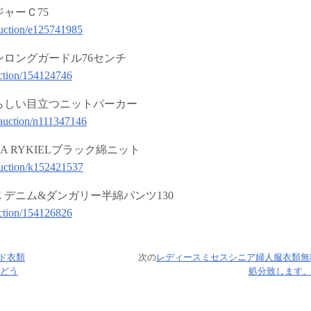
ャーＣ75
/auction/e125741985
ンロングガードル76センチ
auction/154124746
らしい目立つニットパーカー
p/auction/n111347146
A RYKIELブラック綿ニット
/auction/k152421537
EE デニム&ダンガリー半綿パンツ130
auction/154126826
ド衣類
次の
レディースミセスシニア婦人服衣類無
どう
処分致します