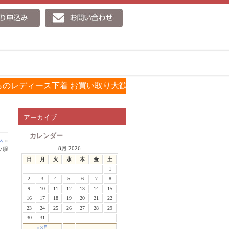
ィース下着 お買い取り大歓迎です！！
!!買取り査定申し
アーカイブ
カレンダー
ス
»
8月 2026
ッ服
日
月
火
水
木
金
土
1
2
3
4
5
6
7
8
9
10
11
12
13
14
15
16
17
18
19
20
21
22
23
24
25
26
27
28
29
30
31
« 3月