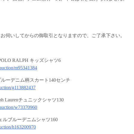
、お伺いしてからの御取引となりますので、ご了承下さい。
LO RALPH キッズシャツ6
p/auction/m95341384
ェルブルーデニム柄スカート140センチ
/auction/g113882437
 Laurenチュニックシャツ130
p/auction/w73370960
ジェルブルーデニムシャツ160
/auction/h163200970