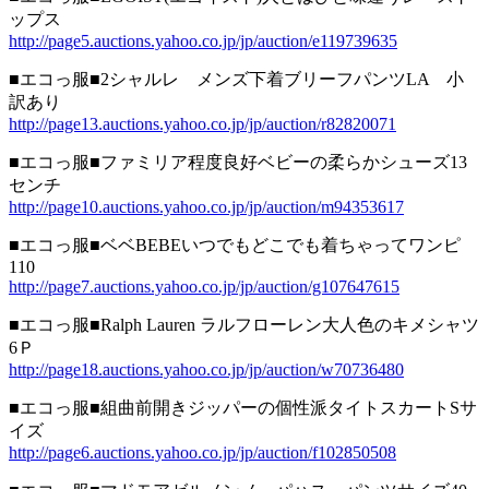
ップス
http://page5.auctions.yahoo.co.jp/jp/auction/e119739635
■エコっ服■2シャルレ メンズ下着ブリーフパンツLA 小
訳あり
http://page13.auctions.yahoo.co.jp/jp/auction/r82820071
■エコっ服■ファミリア程度良好ベビーの柔らかシューズ13
センチ
http://page10.auctions.yahoo.co.jp/jp/auction/m94353617
■エコっ服■ベベBEBEいつでもどこでも着ちゃってワンピ
110
http://page7.auctions.yahoo.co.jp/jp/auction/g107647615
■エコっ服■Ralph Lauren ラルフローレン大人色のキメシャツ
6Ｐ
http://page18.auctions.yahoo.co.jp/jp/auction/w70736480
■エコっ服■組曲前開きジッパーの個性派タイトスカートSサ
イズ
http://page6.auctions.yahoo.co.jp/jp/auction/f102850508