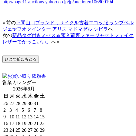
http://page11.auctions.yahoo.co.jp/jp/auction/n106809194
« 前の
下関山口ブランドリサイクル古着エコッ服 ランプベル
ジェヤフオクインター アリス マドマゼル シビラ
へ
次の
新品タグ付きミセス衣類入荷裏ファージャケトフェイク
レザーでかっこいい。
へ »
営業カレンダー
2026年8月
日
月
火
水
木
金
土
26
27
28
29
30
31
1
2
3
4
5
6
7
8
9
10
11
12
13
14
15
16
17
18
19
20
21
22
23
24
25
26
27
28
29