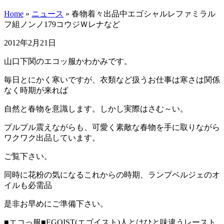
Home
»
ニュース
»
春物着々出品中エゴシャルレファミラル
フ組ノンノ179コウジＷレナなど
2012年2月21日
山口下関のエコッ服かわかみです。
毎日とにかく寒いですが、衣類など扱うお仕事は寒さは関係
なく時期が来れば
自然と春物を意識します。しかし実際はさむ～い。
プルプル震えながらも、可愛く素敵な春物を手に取りながら
ワクワク出品しています。
ご覧下さい。
同時に花粉の気になるこれからの時期、ランプベルジェのオ
イルも必需品
是非お早めにご準備下さい。
■エコっ服■EGOIST(エゴイスト)人とはひと味違うレースト