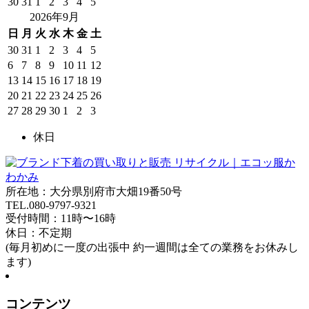
30
31
1
2
3
4
5
2026年9月
日
月
火
水
木
金
土
30
31
1
2
3
4
5
6
7
8
9
10
11
12
13
14
15
16
17
18
19
20
21
22
23
24
25
26
27
28
29
30
1
2
3
休日
所在地：大分県別府市大畑19番50号
TEL.080-9797-9321
受付時間：11時〜16時
休日：不定期
(毎月初めに一度の出張中 約一週間は全ての業務をお休みし
ます)
コンテンツ