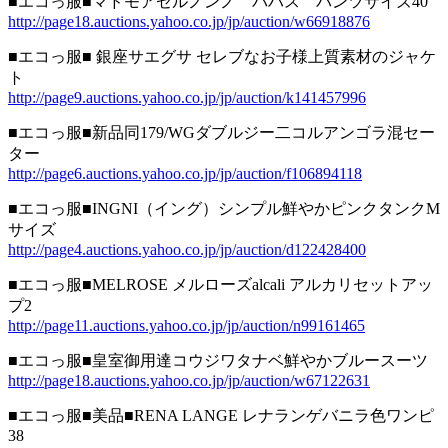
■エコっ服■マドモアゼルノンノ パハス パンツサイズ40
http://page18.auctions.yahoo.co.jp/jp/auction/w66918876
■エコっ服■ 銀座サエグサ セレブなお子様上質素材のジャケ
ト
http://page9.auctions.yahoo.co.jp/jp/auction/k141457996
■エコっ服■新品同179/WGダブルジー二コルアンゴラ混セー
ター
http://page6.auctions.yahoo.co.jp/jp/auction/f106894118
■エコっ服■INGNI（イング）シンプル鮮やかピンクタンクM
サイズ
http://page4.auctions.yahoo.co.jp/jp/auction/d122428400
■エコっ服■MELROSE メルローズalcali アルカリセットアッ
プ2
http://page11.auctions.yahoo.co.jp/jp/auction/n99161465
■エコっ服■皇室御用達コウジワタナベ鮮やかブルースーツ
http://page18.auctions.yahoo.co.jp/jp/auction/w67122631
■エコっ服■美品■RENA LANGE レナランゲバニラ色ワンピ
38