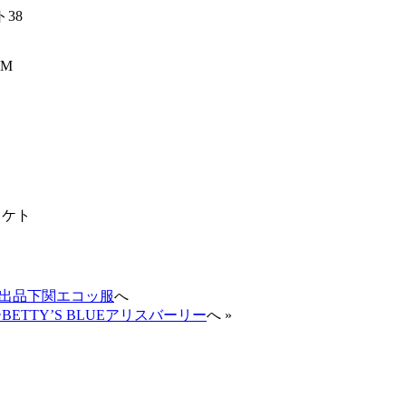
38
M
ト
ャケト
ン出品下関エコッ服
へ
TTY’S BLUEアリスバーリー
へ »