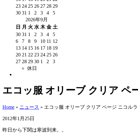
23
24
25
26
27
28
29
30
31
1
2
3
4
5
2026年9月
日
月
火
水
木
金
土
30
31
1
2
3
4
5
6
7
8
9
10
11
12
13
14
15
16
17
18
19
20
21
22
23
24
25
26
27
28
29
30
1
2
3
休日
エコッ服 オリーブ クリア ペ
Home
»
ニュース
»
エコッ服 オリーブ クリア ページ ニコル
2012年1月25日
昨日から下関は寒波到来。。