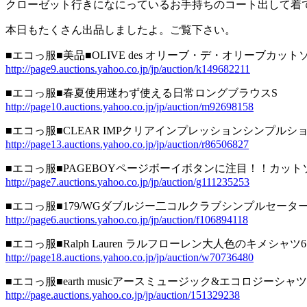
クローゼット行きになにっているお手持ちのコート出して着
本日もたくさん出品しましたよ。ご覧下さい。
■エコっ服■美品■OLIVE des オリーブ・デ・オリーブカット
http://page9.auctions.yahoo.co.jp/jp/auction/k149682211
■エコっ服■春夏使用迷わず使える日常ロングブラウスS
http://page10.auctions.yahoo.co.jp/jp/auction/m92698158
■エコっ服■CLEAR IMPクリアインプレッションシンプルシ
http://page13.auctions.yahoo.co.jp/jp/auction/r86506827
■エコっ服■PAGEBOYページボーイボタンに注目！！カット
http://page7.auctions.yahoo.co.jp/jp/auction/g111235253
■エコっ服■179/WGダブルジー二コルクラブシンプルセータ
http://page6.auctions.yahoo.co.jp/jp/auction/f106894118
■エコっ服■Ralph Lauren ラルフローレン大人色のキメシャツ
http://page18.auctions.yahoo.co.jp/jp/auction/w70736480
■エコっ服■earth musicアースミュージック&エコロジーシャ
http://page.auctions.yahoo.co.jp/jp/auction/151329238