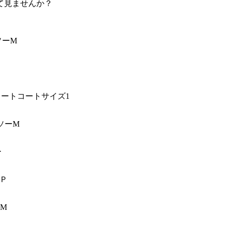
て見ませんか？
ソーM
ョートコートサイズ1
ソーM
ー
6Ｐ
ツM