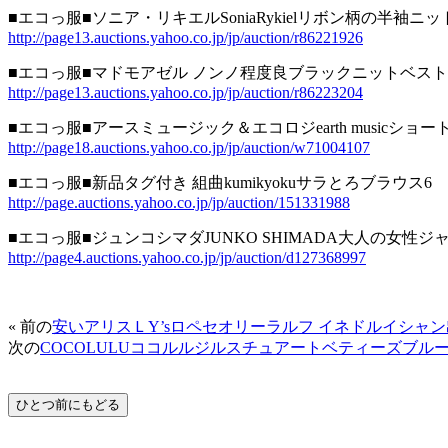
■エコっ服■ソニア・リキエルSoniaRykielリボン柄の半袖ニット
http://page13.auctions.yahoo.co.jp/jp/auction/r86221926
■エコっ服■マドモアゼル ノンノ程度良ブラックニットベスト
http://page13.auctions.yahoo.co.jp/jp/auction/r86223204
■エコっ服■アースミュージック＆エコロジearth musicショー
http://page18.auctions.yahoo.co.jp/jp/auction/w71004107
■エコっ服■新品タグ付き 組曲kumikyokuサラとろブラウス6
http://page.auctions.yahoo.co.jp/jp/auction/151331988
■エコっ服■ジュンコシマダJUNKO SHIMADA大人の女性ジ
http://page4.auctions.yahoo.co.jp/jp/auction/d127368997
« 前の
安いアリスＬY’sロペセオリーラルフ イネドルイシャ
次の
COCOLULUココルルジルスチュアートベティーズブルーBE