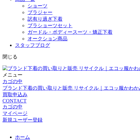
ショーツ
ブラジャー
訳有り過ぎ下着
ブラショーツセット
ガードル・ボディースーツ・矯正下着
オークション商品
スタッフブログ
閉じる
メニュー
カゴの中
ブランド下着の買い取りと販売 リサイクル｜エコッ服かわか
買取申込み
CONTACT
カゴの中
マイページ
新規ユーザー登録
ホーム