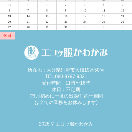
30
31
1
2
3
4
5
6
7
8
9
10
11
12
13
14
15
16
17
18
19
20
21
22
23
24
25
26
27
28
29
30
1
2
3
休日
所在地：大分県別府市大畑19番50号
TEL.080-9797-9321
受付時間：11時〜16時
休日：不定期
(毎月初めに一度の出張中 約一週間
は全ての業務をお休みします)
2026 © エコッ服かわかみ