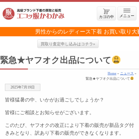
メニュー
カゴの中
男性からのレディース下着 お買い取り大
買取り査定申し込みはコチラ»
緊急★ヤフオク出品について
Home
»
ニュース
»
緊急★ヤフオク出品について
2025年7月19日
皆様猛暑の中、いかがお過ごしでしょうか？
皆様にご相談とお知らせがございます。
このたび、ヤフオクの改正により下着の販売が新品タグ付
きみとなり、訳あり下着の販売ができなくなります。