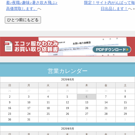
着♪夜職♪趣味♪暑さ吹き飛ぶ♪
限定！サイト内がんばって毎
高価買取します。
へ
日出品します！
へ »
営業カレンダー
2026年8月
日
月
火
水
木
金
土
26
27
28
29
30
31
1
2
3
4
5
6
7
8
9
10
11
12
13
14
15
16
17
18
19
20
21
22
23
24
25
26
27
28
29
30
31
1
2
3
4
5
2026年9月
日
月
火
水
木
金
土